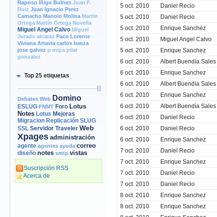
Raposo
Iñigo Bulnes
Juan F.
5 oct. 2010
Daniel Recio
Ruiz
Juan Ignacio Perez
Camacho
Manolo Molina
Martin
5 oct. 2010
Daniel Recio
Ortega
Martín Ortega Novella
5 oct. 2010
Enrique Sanchez
Miguel Angel Calvo
Miguel
Jurado alcaraz
Paco Lorente
5 oct. 2010
Miguel Angel Calvo
Viviana Artavia
carlos baeza
jose galvez
p mipa
pilar
5 oct. 2010
Enrique Sanchez
gonzalez
6 oct. 2010
Albert Buendía Sales
6 oct. 2010
Enrique Sanchez
Top 25 etiquetas
6 oct. 2010
Albert Buendía Sales
6 oct. 2010
Enrique Sanchez
Domino
Debates Web
Lotus
6 oct. 2010
Albert Buendía Sales
Foro
ESLUG
FNMT
Notes
Mejoras
Lotus
6 oct. 2010
Daniel Recio
Migracion
Replicación
SLUG
Web
Servidor
Traveler
6 oct. 2010
Daniel Recio
SSL
Xpages
administración
6 oct. 2010
Enrique Sanchez
correo
agente
agentes
ayuda
7 oct. 2010
Daniel Recio
notes
vistas
diseño
smtp
7 oct. 2010
Enrique Sanchez
Suscripción RSS
7 oct. 2010
Daniel Recio
Acerca de
7 oct. 2010
Daniel Recio
8 oct. 2010
Enrique Sanchez
8 oct. 2010
Enrique Sanchez