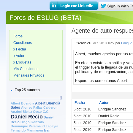
Foros de ESLUG (BETA)
Agente de auto respue
Foros
Cuestiones
Creado el
6 oct. 2010 16:59
por
Enrique
x Fecha
Albert, muchas gracias por tus r
x Autor
x Etiquetas
En efecto existe la plantilla y ya
el trigger fuera la llegada de un
Mis Cuestiones
publicas y de mi organizacion, ac
Mensajes Privados
Espero tus comentarios Albert.
Top 25 autores
Fecha
Autor
Albert Buendia
Albert Buendía
Sales
Alonso Fallas Calderon
5 oct. 2010
Enrique Sanchez
Anabel Bielsa
Cesar C.G
Daniel Recio
5 oct. 2010
Daniel Recio
Daniel
Recio
Diego Gonzalo
5 oct. 2010
Enrique Sanchez
Dominique Perarnaud Lapeyre
5 oct. 2010
Enrique Sanchez
Fernando Marmaneu
Ivan