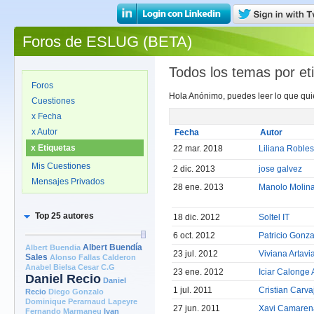
Foros de ESLUG (BETA)
Todos los temas por et
Foros
Hola Anónimo, puedes leer lo que quier
Cuestiones
x Fecha
x Autor
Fecha
Autor
x Etiquetas
22 mar. 2018
Liliana Robles
Mis Cuestiones
2 dic. 2013
jose galvez
Mensajes Privados
28 ene. 2013
Manolo Molin
Top 25 autores
18 dic. 2012
Soltel IT
6 oct. 2012
Patricio Gonz
Albert Buendia
Albert Buendía
23 jul. 2012
Viviana Artavi
Sales
Alonso Fallas Calderon
Anabel Bielsa
Cesar C.G
23 ene. 2012
Iciar Calonge
Daniel Recio
Daniel
1 jul. 2011
Cristian Carva
Recio
Diego Gonzalo
Dominique Perarnaud Lapeyre
27 jun. 2011
Xavi Camaren
Fernando Marmaneu
Ivan