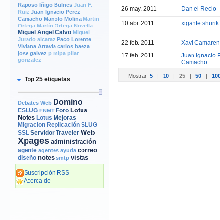
Raposo
Iñigo Bulnes
Juan F.
26 may. 2011
Daniel Recio
Ruiz
Juan Ignacio Perez
Camacho
Manolo Molina
Martin
10 abr. 2011
xigante shurik
Ortega
Martín Ortega Novella
Miguel Angel Calvo
Miguel
Jurado alcaraz
Paco Lorente
22 feb. 2011
Xavi Camaren
Viviana Artavia
carlos baeza
jose galvez
p mipa
pilar
17 feb. 2011
Juan Ignacio 
gonzalez
Camacho
Mostrar
5
|
10
|
25
|
50
|
10
Top 25 etiquetas
Domino
Debates Web
Lotus
Foro
ESLUG
FNMT
Notes
Mejoras
Lotus
Migracion
Replicación
SLUG
Web
Servidor
Traveler
SSL
Xpages
administración
correo
agente
agentes
ayuda
notes
vistas
diseño
smtp
Suscripción RSS
Acerca de