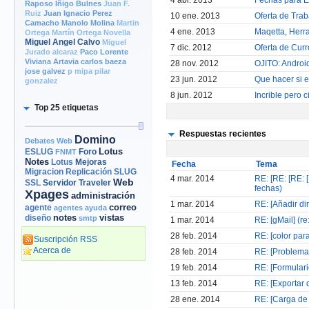
4 abr. 2013
Fechas para 
Raposo
Iñigo Bulnes
Juan F.
Ruiz
Juan Ignacio Perez
10 ene. 2013
Oferta de Trab
Camacho
Manolo Molina
Martin
4 ene. 2013
Maqetta, Herr
Ortega
Martín Ortega Novella
Miguel Angel Calvo
Miguel
7 dic. 2012
Oferta de Curr
Jurado alcaraz
Paco Lorente
Viviana Artavia
carlos baeza
28 nov. 2012
OJITO: Android
jose galvez
p mipa
pilar
23 jun. 2012
Que hacer si 
gonzalez
8 jun. 2012
Incrible pero c
Top 25 etiquetas
Respuestas recientes
Domino
Debates Web
Lotus
Foro
ESLUG
FNMT
Notes
Mejoras
Lotus
Fecha
Tema
Migracion
Replicación
SLUG
4 mar. 2014
RE: [RE: [RE: 
Web
Servidor
Traveler
SSL
fechas)
Xpages
administración
1 mar. 2014
RE: [Añadir di
correo
agente
agentes
ayuda
notes
vistas
diseño
smtp
1 mar. 2014
RE: [gMail] (re
28 feb. 2014
RE: [color par
Suscripción RSS
Acerca de
28 feb. 2014
RE: [Problemas
19 feb. 2014
RE: [Formulari
13 feb. 2014
RE: [Exportar d
28 ene. 2014
RE: [Carga de 