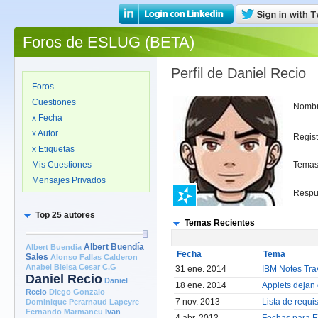
Foros de ESLUG (BETA)
Perfil de Daniel Recio
Foros
Cuestiones
Nomb
x Fecha
x Autor
Regis
x Etiquetas
Mis Cuestiones
Temas
Mensajes Privados
Respu
Top 25 autores
Temas Recientes
Albert Buendia
Albert Buendía
Fecha
Tema
Sales
Alonso Fallas Calderon
Anabel Bielsa
Cesar C.G
31 ene. 2014
IBM Notes Tra
Daniel Recio
Daniel
18 ene. 2014
Applets dejan 
Recio
Diego Gonzalo
7 nov. 2013
Lista de requi
Dominique Perarnaud Lapeyre
Fernando Marmaneu
Ivan