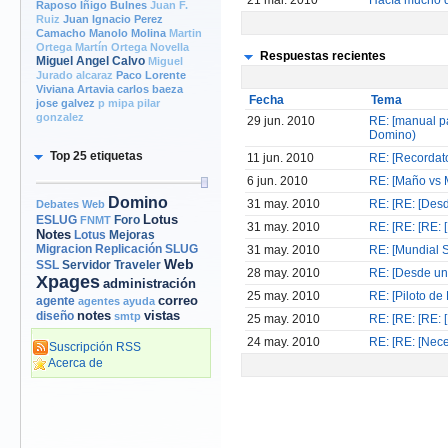
21 mar. 2010
Hacía mucho q
Raposo
Iñigo Bulnes
Juan F.
Ruiz
Juan Ignacio Perez
Camacho
Manolo Molina
Martin
Ortega
Martín Ortega Novella
Respuestas recientes
Miguel Angel Calvo
Miguel
Jurado alcaraz
Paco Lorente
Viviana Artavia
carlos baeza
Fecha
Tema
jose galvez
p mipa
pilar
gonzalez
29 jun. 2010
RE: [manual p
Domino)
Top 25 etiquetas
11 jun. 2010
RE: [Recordato
6 jun. 2010
RE: [Maño vs M
Domino
31 may. 2010
RE: [RE: [Desd
Debates Web
Lotus
Foro
ESLUG
FNMT
31 may. 2010
RE: [RE: [RE: 
Notes
Mejoras
Lotus
Migracion
Replicación
SLUG
31 may. 2010
RE: [Mundial 
Web
Servidor
Traveler
SSL
28 may. 2010
RE: [Desde un 
Xpages
administración
25 may. 2010
RE: [Piloto de
correo
agente
agentes
ayuda
notes
vistas
diseño
smtp
25 may. 2010
RE: [RE: [RE: 
24 may. 2010
RE: [RE: [Nece
Suscripción RSS
Acerca de