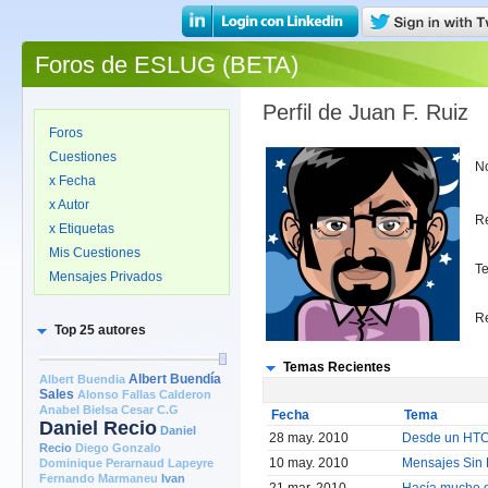
Foros de ESLUG (BETA)
Perfil de Juan F. Ruiz
Foros
Cuestiones
N
x Fecha
x Autor
R
x Etiquetas
Mis Cuestiones
T
Mensajes Privados
R
Top 25 autores
Temas Recientes
Albert Buendia
Albert Buendía
Sales
Alonso Fallas Calderon
Anabel Bielsa
Cesar C.G
Fecha
Tema
Daniel Recio
Daniel
28 may. 2010
Desde un HTC 
Recio
Diego Gonzalo
10 may. 2010
Mensajes Sin 
Dominique Perarnaud Lapeyre
Fernando Marmaneu
Ivan