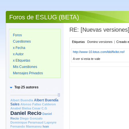
Foros de ESLUG (BETA)
RE: [Nuevas versiones
Foros
Cuestiones
Etiquetas
Domino versiones
|
Creado 
x Fecha
http://www-10.lotus.com/ldd/fixlist.nsf
x Autor
A ver si esta te vale
x Etiquetas
Mis Cuestiones
Mensajes Privados
Top 25 autores
Albert Buendia
Albert Buendía
Sales
Alonso Fallas Calderon
Anabel Bielsa
Cesar C.G
Daniel Recio
Daniel
Recio
Diego Gonzalo
Dominique Perarnaud Lapeyre
Fernando Marmaneu
Ivan