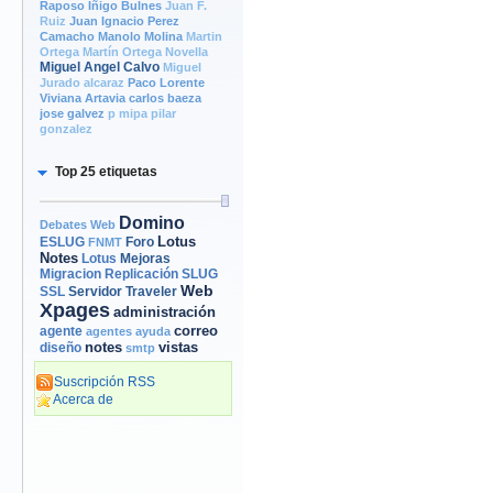
Raposo
Iñigo Bulnes
Juan F.
Ruiz
Juan Ignacio Perez
Camacho
Manolo Molina
Martin
Ortega
Martín Ortega Novella
Miguel Angel Calvo
Miguel
Jurado alcaraz
Paco Lorente
Viviana Artavia
carlos baeza
jose galvez
p mipa
pilar
gonzalez
Top 25 etiquetas
Domino
Debates Web
Lotus
Foro
ESLUG
FNMT
Notes
Mejoras
Lotus
Migracion
Replicación
SLUG
Web
Servidor
Traveler
SSL
Xpages
administración
correo
agente
agentes
ayuda
notes
vistas
diseño
smtp
Suscripción RSS
Acerca de