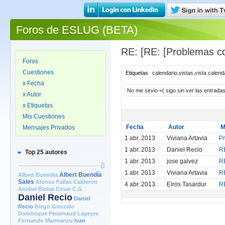
Foros de ESLUG (BETA)
RE: [RE: [Problemas con
Foros
Cuestiones
Etiquetas
calendario,vistas,vista calend
x Fecha
No me sirvio =( sigo sin ver las entrada
x Autor
x Etiquetas
Mis Cuestiones
Fecha
Autor
M
Mensajes Privados
1 abr. 2013
Viviana Artavia
Pr
1 abr. 2013
Daniel Recio
RE
Top 25 autores
1 abr. 2013
jose galvez
RE
1 abr. 2013
Viviana Artavia
RE
Albert Buendia
Albert Buendía
Sales
Alonso Fallas Calderon
4 abr. 2013
Elros Tasardur
RE
Anabel Bielsa
Cesar C.G
Daniel Recio
Daniel
Recio
Diego Gonzalo
Dominique Perarnaud Lapeyre
Fernando Marmaneu
Ivan