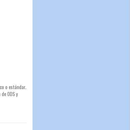
co o estándar.
n de ODS y