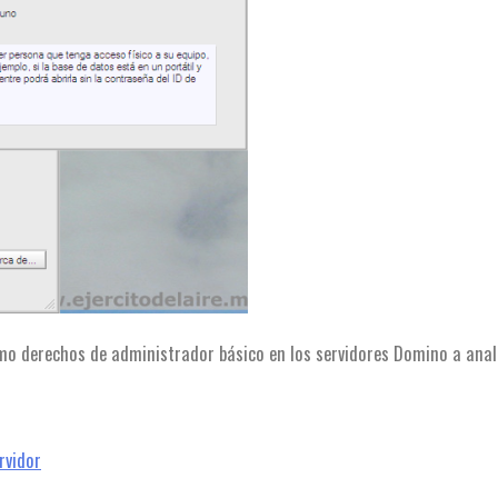
imo derechos de administrador básico en los servidores Domino a anal
rvidor