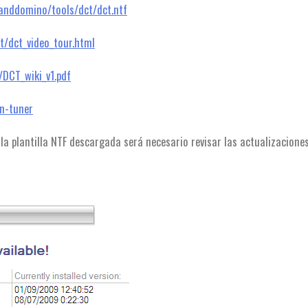
anddomino/tools/dct/dct.ntf
t/dct_video_tour.html
/DCT_wiki_v1.pdf
n-tuner
e la plantilla NTF descargada será necesario revisar las actualizacione