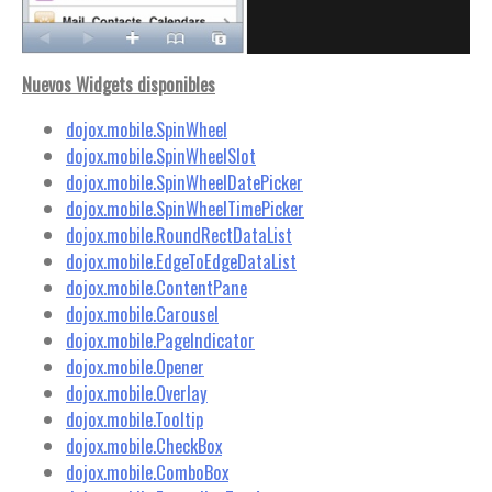
Nuevos Widgets disponibles
dojox.mobile.SpinWheel
dojox.mobile.SpinWheelSlot
dojox.mobile.SpinWheelDatePicker
dojox.mobile.SpinWheelTimePicker
dojox.mobile.RoundRectDataList
dojox.mobile.EdgeToEdgeDataList
dojox.mobile.ContentPane
dojox.mobile.Carousel
dojox.mobile.PageIndicator
dojox.mobile.Opener
dojox.mobile.Overlay
dojox.mobile.Tooltip
dojox.mobile.CheckBox
dojox.mobile.ComboBox