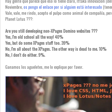
Hay gente que parece que eso lo tiene claro, Ittaka innovación (de
Noviembre,
os pongo el enlace por si alguien está interesado
(tene
Vale, vale, me rindo, acepto el pulpo como animal de compañía, pe
Planet Lotus ???:
Are you still developing non-XPages Domino websites ???
Yes, I'm old school all the way! 40%
Yes, but do some XPages stuff too. 39%
No, I'm all about the XPages. The other way is dead to me. 10%
No, I don't do either. 9%.
Ganamos los agueletes, me lo explique por favor.