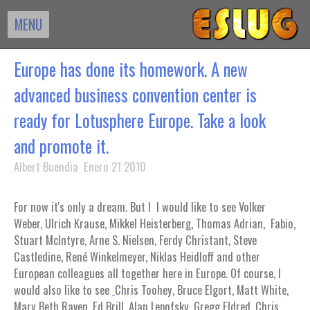
MENU
Europe has done its homework. A new
advanced business convention center is
ready for Lotusphere Europe. Take a look
and promote it.
Albert Buendia Enero 21 2010
For now it's only a dream. But I I would like to see Volker
Weber, Ulrich Krause, Mikkel Heisterberg, Thomas Adrian,
Fabio,
Stuart McIntyre
, Arne S. Nielsen
, Ferdy Christant
, Steve
Castledine, René Winkelmeyer, Niklas Heidloff and other
European colleagues all together here in Europe. Of course, I
would also like to see
Chris Toohey, Bruce Elgort, Matt White,
Mary Beth Raven, Ed Brill, Alan Lepofsky, Gregg Eldred, Chris