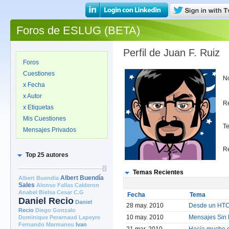
Foros de ESLUG (BETA)
Perfil de Juan F. Ruiz
Foros
Cuestiones
N
x Fecha
x Autor
R
x Etiquetas
Mis Cuestiones
T
Mensajes Privados
R
Top 25 autores
Temas Recientes
Albert Buendia
Albert Buendía
Sales
Alonso Fallas Calderon
Anabel Bielsa
Cesar C.G
Fecha
Tema
Daniel Recio
Daniel
28 may. 2010
Desde un HTC 
Recio
Diego Gonzalo
10 may. 2010
Mensajes Sin 
Dominique Perarnaud Lapeyre
Fernando Marmaneu
Ivan