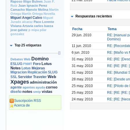
21 mar. 2010
Hacía mucho q
Raposo
Iñigo Bulnes
Juan F.
Ruiz
Juan Ignacio Perez
Camacho
Manolo Molina
Martin
Ortega
Martín Ortega Novella
Respuestas recientes
Miguel Angel Calvo
Miguel
Jurado alcaraz
Paco Lorente
Viviana Artavia
carlos baeza
Fecha
Tema
jose galvez
p mipa
pilar
gonzalez
29 jun. 2010
RE: [manual p
Domino)
Top 25 etiquetas
11 jun. 2010
RE: [Recordato
6 jun. 2010
RE: [Maño vs M
Domino
31 may. 2010
RE: [RE: [Desd
Debates Web
Lotus
Foro
ESLUG
FNMT
31 may. 2010
RE: [RE: [RE: 
Notes
Mejoras
Lotus
Migracion
Replicación
SLUG
31 may. 2010
RE: [Mundial 
Web
Servidor
Traveler
SSL
28 may. 2010
RE: [Desde un 
Xpages
administración
25 may. 2010
RE: [Piloto de
correo
agente
agentes
ayuda
notes
vistas
diseño
smtp
25 may. 2010
RE: [RE: [RE: 
24 may. 2010
RE: [RE: [Nece
Suscripción RSS
Acerca de