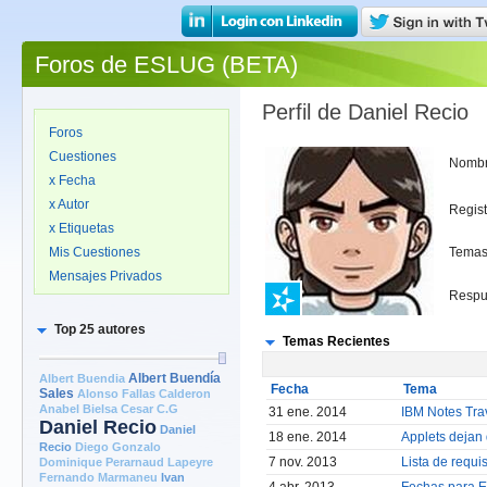
Foros de ESLUG (BETA)
Perfil de Daniel Recio
Foros
Cuestiones
Nomb
x Fecha
x Autor
Regis
x Etiquetas
Mis Cuestiones
Temas
Mensajes Privados
Respu
Top 25 autores
Temas Recientes
Albert Buendia
Albert Buendía
Fecha
Tema
Sales
Alonso Fallas Calderon
Anabel Bielsa
Cesar C.G
31 ene. 2014
IBM Notes Tra
Daniel Recio
Daniel
18 ene. 2014
Applets dejan 
Recio
Diego Gonzalo
7 nov. 2013
Lista de requi
Dominique Perarnaud Lapeyre
Fernando Marmaneu
Ivan