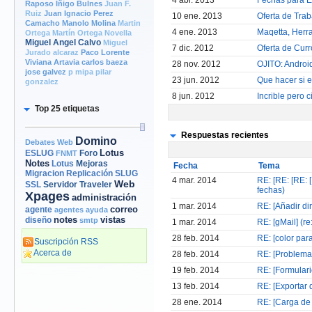
4 abr. 2013
Fechas para 
Raposo
Iñigo Bulnes
Juan F.
Ruiz
Juan Ignacio Perez
10 ene. 2013
Oferta de Trab
Camacho
Manolo Molina
Martin
4 ene. 2013
Maqetta, Herr
Ortega
Martín Ortega Novella
Miguel Angel Calvo
Miguel
7 dic. 2012
Oferta de Curr
Jurado alcaraz
Paco Lorente
Viviana Artavia
carlos baeza
28 nov. 2012
OJITO: Android
jose galvez
p mipa
pilar
23 jun. 2012
Que hacer si 
gonzalez
8 jun. 2012
Incrible pero c
Top 25 etiquetas
Respuestas recientes
Domino
Debates Web
Lotus
Foro
ESLUG
FNMT
Notes
Mejoras
Lotus
Fecha
Tema
Migracion
Replicación
SLUG
4 mar. 2014
RE: [RE: [RE: 
Web
Servidor
Traveler
SSL
fechas)
Xpages
administración
1 mar. 2014
RE: [Añadir di
correo
agente
agentes
ayuda
notes
vistas
diseño
smtp
1 mar. 2014
RE: [gMail] (re
28 feb. 2014
RE: [color par
Suscripción RSS
Acerca de
28 feb. 2014
RE: [Problemas
19 feb. 2014
RE: [Formulari
13 feb. 2014
RE: [Exportar d
28 ene. 2014
RE: [Carga de 