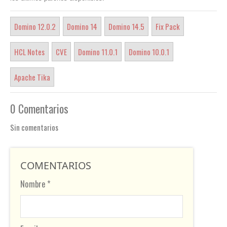
Domino 12.0.2
Domino 14
Domino 14.5
Fix Pack
HCL Notes
CVE
Domino 11.0.1
Domino 10.0.1
Apache Tika
0 Comentarios
Sin comentarios
COMENTARIOS
Nombre *